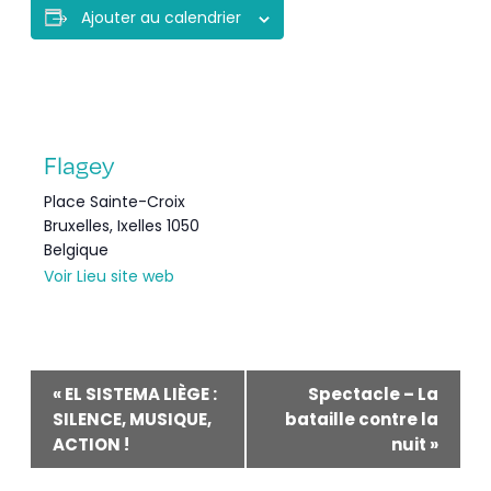
Ajouter au calendrier
Flagey
Place Sainte-Croix
Bruxelles
,
Ixelles
1050
Belgique
Voir Lieu site web
Navigation
«
EL SISTEMA LIÈGE :
Spectacle – La
SILENCE, MUSIQUE,
bataille contre la
Évènement
ACTION !
nuit
»