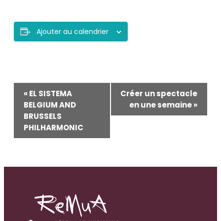
Ajouter au calendrier
Navigation
«
EL SISTEMA
Créer un spectacle
BELGIUM AND
en une semaine
»
Évènement
BRUSSELS
PHILHARMONIC