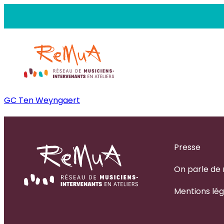
Aller
au
contenu
GC Ten Weyngaert
Presse
On parle de
Mentions lég