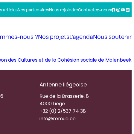
Facebook
Instagra
YouTu
Link
s articles
Nos partenaires
Nous rejoindre
Contactez-nous
ommes-nous ?
Nos projets
L’agenda
Nous soutenir
son des Cultures et de la Cohésion sociale de Molenbeek
Antenne liégeoise
16
Rue de la Brasserie, 8
4000 Liège
+32 (0) 2/537 74 38
info@remua.be