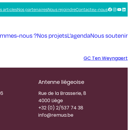
Facebook
Instagra
YouTu
Link
s articles
Nos partenaires
Nous rejoindre
Contactez-nous
ommes-nous ?
Nos projets
L’agenda
Nous soutenir
GC Ten Weyngaert
Antenne liégeoise
16
Rue de la Brasserie, 8
4000 Liège
+32 (0) 2/537 74 38
info@remua.be