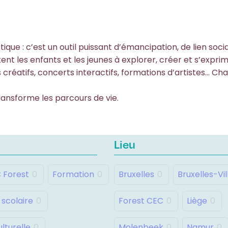
ique : c’est un outil puissant d’émancipation, de lien soci
tent les enfants et les jeunes à explorer, créer et s’expr
 créatifs, concerts interactifs, formations d’artistes… Cha
transforme les parcours de vie.
Lieu
C Forest
0
Formation
0
Bruxelles
0
Bruxelles-Vil
 scolaire
0
Forest CEC
0
Liège
0
lturelle
0
Molenbeek
0
Namur
0