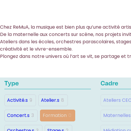
Chez ReMuA, la musique est bien plus qu’une activité artist
De la maternelle aux concerts sur scène, nos projets invi
Ateliers dans les écoles, orchestres parascolaires, stages
créativité et le vivre-ensemble.
Plongez dans notre univers où l’art se vit, se partage et 
Type
Cadre
Activité.s
9
Atelier.s
8
Ateliers CE
Concert.s
3
Formation
0
Maternelles
Orchestre.s
3
Stage.s
2
Médiation cu