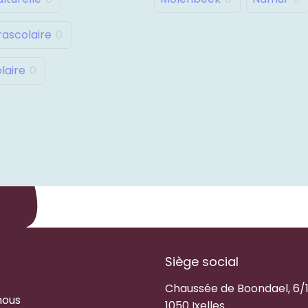
rascolaire
0
laire
0
Siège social
Chaussée de Boondael, 6/
nous
1050 Ixelles