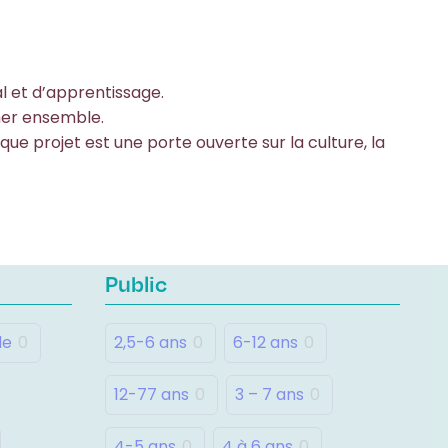
al et d’apprentissage.
imer ensemble.
que projet est une porte ouverte sur la culture, la
Public
le
0
2,5-6 ans
0
6-12 ans
0
12-77 ans
0
3 – 7 ans
0
4-5 ans
0
4 à 6 ans
0