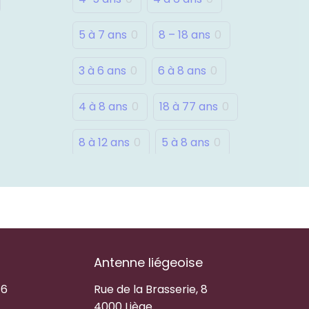
5 à 7 ans
0
8 – 18 ans
0
3 à 6 ans
0
6 à 8 ans
0
4 à 8 ans
0
18 à 77 ans
0
8 à 12 ans
0
5 à 8 ans
0
Antenne liégeoise
16
Rue de la Brasserie, 8
4000 Liège