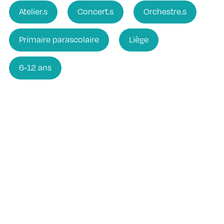
Atelier.s
Concert.s
Orchestre.s
Primaire parascolaire
Liège
6-12 ans